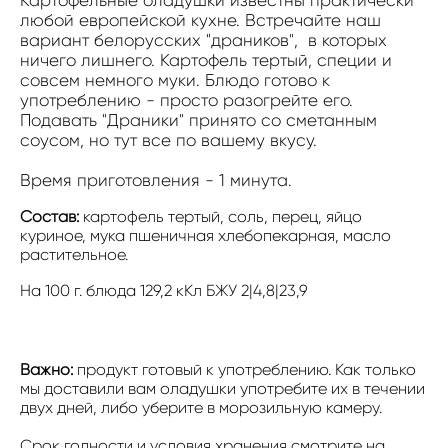
Картофельные оладушки известны практически
любой европейской кухне. Встречайте наш
вариант белорусских "драников", в которых
ничего лишнего. Картофель тертый, специи и
совсем немного муки. Блюдо готово к
употреблению - просто разогрейте его.
Подавать "Драники" принято со сметанным
соусом, но тут все по вашему вкусу.
Время приготовления - 1 минута.
Состав:
картофель тертый, соль, перец, яйцо
куриное, мука пшеничная хлебопекарная, масло
растительное.
На 100 г. блюда 129,2 кКл БЖУ 2|4,8|23,9
Важно:
продукт готовый к употреблению. Как только
мы доставили вам оладушки употребите их в течении
двух дней, либо уберите в морозильную камеру.
Срок годности и условия хранения смотрите на